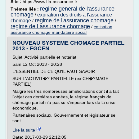
Site :
https://www.ffa-assurance.fr
regime general de l'assurance
Thèmes liés :
chomage
expiration des droits a l'assurance
/
regime de l'assurance chomage
chomage
/
/
regime de l assurance chomage
/
cotisation
assurance chomage mandataire social
NOUVEAU SYSTEME CHOMAGE PARTIEL
2013 - FGCEN
Sujet: Activité partielle et notariat
Sam 12 Oct 2013 - 20:28
L'ESSENTIEL DE CE QU'IL FAUT SAVOIR
SUR L'ACTIVIT�? PARTIELLE (ex CH�?MAGE
PARTIEL)
Malgré les très nombreuses améliorations dont il a fait
l'objet ces dernières années, le régime français de
chômage partiel n'a pas su s'imposer lors de la crise
économique.
Partenaires sociaux, Gouvernement et législateur se
sont...
Lire la suite
Date:
2017-03-29 22:12:05