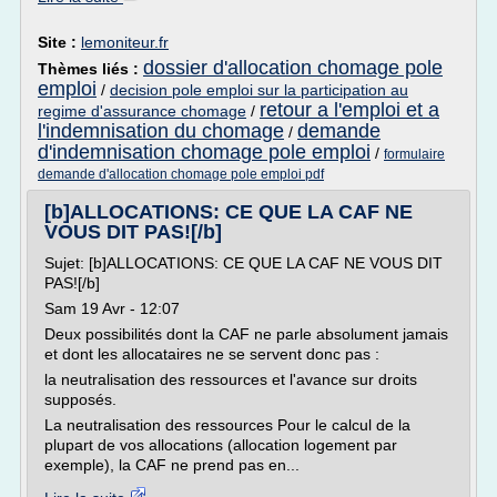
Site :
lemoniteur.fr
dossier d'allocation chomage pole
Thèmes liés :
emploi
/
decision pole emploi sur la participation au
retour a l'emploi et a
regime d'assurance chomage
/
l'indemnisation du chomage
demande
/
d'indemnisation chomage pole emploi
/
formulaire
demande d'allocation chomage pole emploi pdf
[b]ALLOCATIONS: CE QUE LA CAF NE
VOUS DIT PAS![/b]
Sujet: [b]ALLOCATIONS: CE QUE LA CAF NE VOUS DIT
PAS![/b]
Sam 19 Avr - 12:07
Deux possibilités dont la CAF ne parle absolument jamais
et dont les allocataires ne se servent donc pas :
la neutralisation des ressources et l'avance sur droits
supposés.
La neutralisation des ressources Pour le calcul de la
plupart de vos allocations (allocation logement par
exemple), la CAF ne prend pas en...