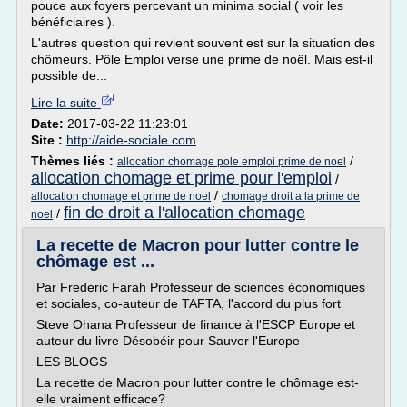
pouce aux foyers percevant un minima social ( voir les
bénéficiaires ).
L'autres question qui revient souvent est sur la situation des
chômeurs. Pôle Emploi verse une prime de noël. Mais est-il
possible de...
Lire la suite
Date:
2017-03-22 11:23:01
Site :
http://aide-sociale.com
Thèmes liés :
/
allocation chomage pole emploi prime de noel
allocation chomage et prime pour l'emploi
/
/
allocation chomage et prime de noel
chomage droit a la prime de
fin de droit a l'allocation chomage
/
noel
La recette de Macron pour lutter contre le
chômage est ...
Par Frederic Farah Professeur de sciences économiques
et sociales, co-auteur de TAFTA, l'accord du plus fort
Steve Ohana Professeur de finance à l'ESCP Europe et
auteur du livre Désobéir pour Sauver l'Europe
LES BLOGS
La recette de Macron pour lutter contre le chômage est-
elle vraiment efficace?