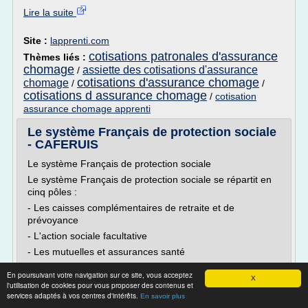
Lire la suite
Site :
lapprenti.com
cotisations patronales d'assurance
Thèmes liés :
chomage
assiette des cotisations d'assurance
/
cotisations d'assurance chomage
chomage
/
/
cotisations d assurance chomage
/
cotisation
assurance chomage apprenti
Le système Français de protection sociale
- CAFERUIS
Le système Français de protection sociale
Le système Français de protection sociale se répartit en
cinq pôles :
- Les caisses complémentaires de retraite et de
prévoyance
- L'action sociale facultative
- Les mutuelles et assurances santé
- L'assurance chômage UNEDIC ASSEDIC
En poursuivant votre navigation sur ce site, vous acceptez
X
Le paiement des prestations se fait à partir des
l'utilisation de cookies pour vous proposer des contenus et
services adaptés à vos centres d'intérêts.
cotisations versées, même si, de plus en plus une part...
En savoir plus