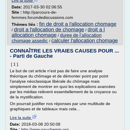
Lire la suite
Date:
2017-03-30 02:06:55
Site :
http://parcours-de-
femmes.forumdediscussions.com
fin de droit a l'allocation chomage
Thèmes liés :
droit a l'allocation de chomage
droit a l
/
/
allocation chomage
duree de l'allocation
/
calculer l'allocation chomage
chomage assedic
/
CONNAÎTRE LES VRAIES CAUSES POUR ...
- Parti de Gauche
[ 1 ].
Le but de cet article n'est pas de faire une analyse
théorique du chômage et de démonter point par point
l'analyse néoclassique libérale du chômage mais
simplement de montrer en quoi les explications avancées
par les médias relèvent essentiellement de la croyance ou
de la mystification.
On pourrait justifier nos réponses par une multitude de
graphiques et de tableaux mais cela...
Lire la suite
Date:
2018-03-08 20:50:08
Site :
http://www.gauchemip.org