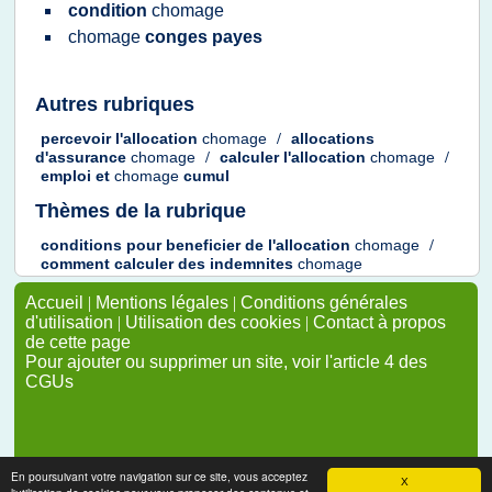
condition
chomage
chomage
conges payes
Autres rubriques
percevoir l'allocation
chomage
/
allocations
d'assurance
chomage
/
calculer l'allocation
chomage
/
emploi
et
chomage
cumul
Thèmes de la rubrique
conditions
pour
beneficier
de
l'allocation
chomage
/
comment calculer
des
indemnites
chomage
Accueil
|
Mentions légales
|
Conditions générales
d'utilisation
|
Utilisation des cookies
|
Contact à propos
de cette page
Pour ajouter ou supprimer un site, voir l'article 4 des
CGUs
En poursuivant votre navigation sur ce site, vous acceptez
X